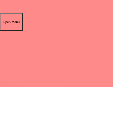
はじめての方へ
料金・メニュー
Open Menu
お悩み別に見る
お客様の声
ビフォア・アフター
更新関連
最新情報
お知らせ
スタッフブログ
店舗紹介
店舗一覧・アクセス
美容整体サロン 鈴木整体院「仙台泉」
美容整体サロン 鈴木整体院「仙台長町」
求人案内