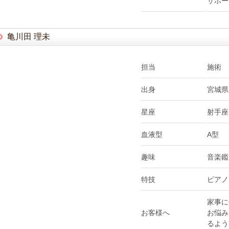
サポー
亀川田 理未
担当
施術
出身
宮城県
星座
射手座
血液型
A型
趣味
音楽鑑
特技
ピアノ
家事に
お客様へ
お悩み
るよう