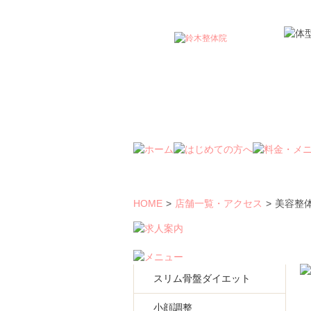
美容整体サロン 鈴木整体院 仙台泉院 | 
HOME
>
店舗一覧・アクセス
>
美容整体
スリム骨盤ダイエット
小顔調整