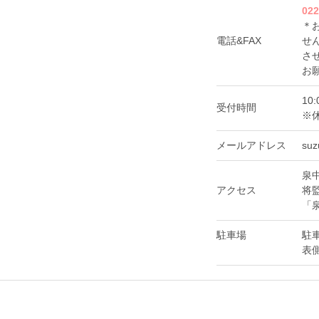
022
＊
電話&FAX
せ
さ
お
10:
受付時間
※
メールアドレス
suz
泉
アクセス
将
「
駐車場
駐車
表