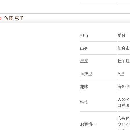
佐藤 恵子
担当
受付
出身
仙台市
星座
牡羊座
血液型
A型
趣味
海外ド
人の名
特技
目覚ま
心も体
お客様へ
やせる