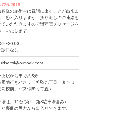
-725-2018
お客様の施術中は電話に出ることが出来ま
ん。恐れ入りますが、折り返しのご連絡を
せていただきますので留守電メッセージを
願いいたします。
00〜20:00
休診日なし
ukiseitai@outlook.com
中央駅から車で約5分
監団地行きバス：「将監九丁目」または
泉高校前」バス停降りて直ぐ
場は、11台(第2・第3駐車場含み)
側と裏側の両方から出入りできます。