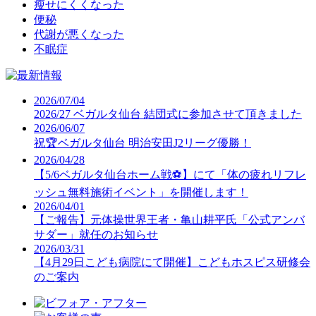
瘦せにくくなった
便秘
代謝が悪くなった
不眠症
2026/07/04
2026/27 ベガルタ仙台 結団式に参加させて頂きました
2026/06/07
祝🏆ベガルタ仙台 明治安田J2リーグ優勝！
2026/04/28
【5/6ベガルタ仙台ホーム戦⚽】にて「体の疲れリフレ
ッシュ無料施術イベント」を開催します！
2026/04/01
【ご報告】元体操世界王者・亀山耕平氏「公式アンバ
サダー」就任のお知らせ
2026/03/31
【4月29日こども病院にて開催】こどもホスピス研修会
のご案内